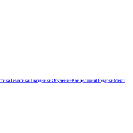
стика
Тематика
Праздники
Обучение
Канцелярия
Подарки
Мерч