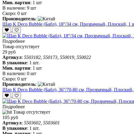
Мин. партия
:
1 шт
В наличии:
9 шт
Скоро:
0 шт
Производитель
:
Шар К Deco Bubble (Бабл), 18''/34 см, Прозрачный, Плоский, 1 
Подробнее
Товар отсутствует
29 руб
Артикул
:
5503182, 550173, 550019, 550022
В упаковке
:
1 шт.
Мин. партия
:
1 шт
В наличии:
0 шт
Скоро:
0 шт
Производитель
:
Шар К Deco Bubble (Бабл), 36''/70-80 см, Прозрачный, Плоский,
Подробнее
Товар отсутствует
105 руб
Артикул
:
5503602, 5503601
В упаковке
:
1 шт.
Мин. партия
:
1 шт