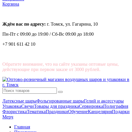
Корзина
Ждём вас по адресу:
г. Томск, ул. Гагарина, 10
Пн-Пт с
09:00 до 19:00 /
Сб-Вс 09:00 до 18:00
+7 901 611 42 10
Обратите внимание, что на сайте указаны оптовые цены,
действующие при первом заказе от 3000 рублей.
Латексные шары
Фольгированные шары
Гелий и аксессуары
Упаковка
Свечи
Товары для праздника
Сервировка
Полиграфия
Флористика
Тематика
Праздники
Обучение
Канцелярия
Подарки
Мерч
Главная