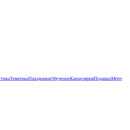
стика
Тематика
Праздники
Обучение
Канцелярия
Подарки
Мерч