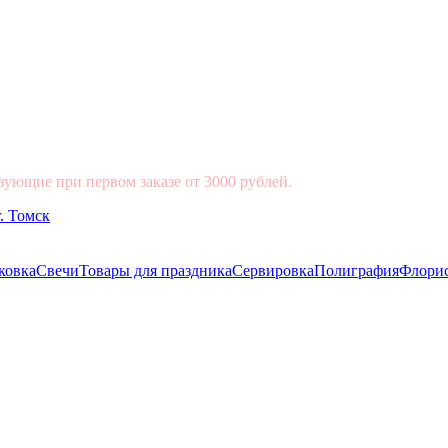
вующие при первом заказе от 3000 рублей.
ковка
Свечи
Товары для праздника
Сервировка
Полиграфия
Флори