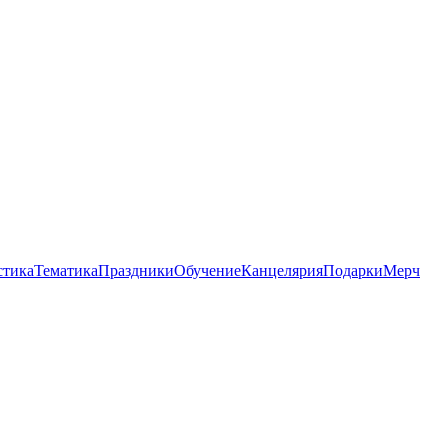
стика
Тематика
Праздники
Обучение
Канцелярия
Подарки
Мерч