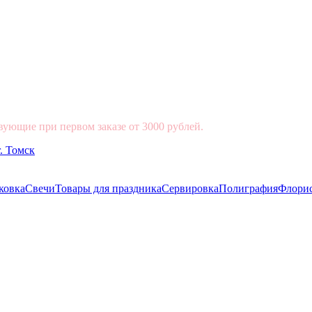
вующие при первом заказе от 3000 рублей.
ковка
Свечи
Товары для праздника
Сервировка
Полиграфия
Флори