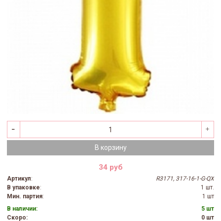
В корзину
34 руб
Артикул
:
R3171, 317-16-1-G-QX
В упаковке
:
1 шт.
Мин. партия
:
1 шт
В наличии:
5 шт
Скоро:
0 шт