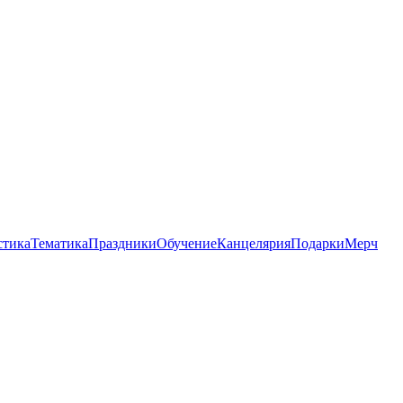
стика
Тематика
Праздники
Обучение
Канцелярия
Подарки
Мерч