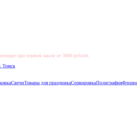
вующие при первом заказе от 3000 рублей.
ковка
Свечи
Товары для праздника
Сервировка
Полиграфия
Флори