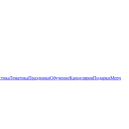
стика
Тематика
Праздники
Обучение
Канцелярия
Подарки
Мерч