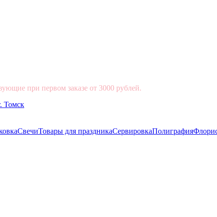
вующие при первом заказе от 3000 рублей.
ковка
Свечи
Товары для праздника
Сервировка
Полиграфия
Флори