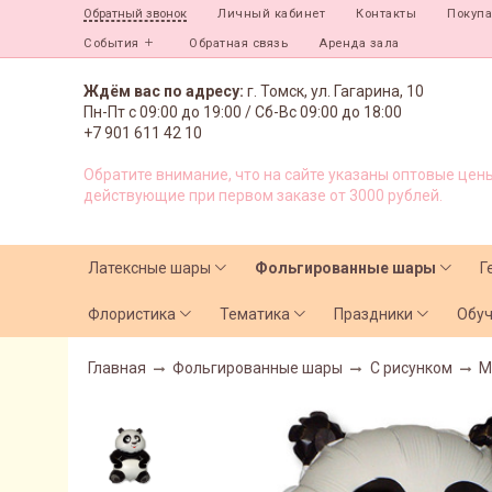
Личный кабинет
Контакты
Покуп
Обратный звонок
События
Обратная связь
Аренда зала
Ждём вас по адресу:
г. Томск, ул. Гагарина, 10
Пн-Пт с
09:00 до 19:00 /
Сб-Вс 09:00 до 18:00
+7 901 611 42 10
Обратите внимание, что на сайте указаны оптовые цены
действующие при первом заказе от 3000 рублей.
Латексные шары
Фольгированные шары
Г
Флористика
Тематика
Праздники
Обу
Главная
Фольгированные шары
С рисунком
М