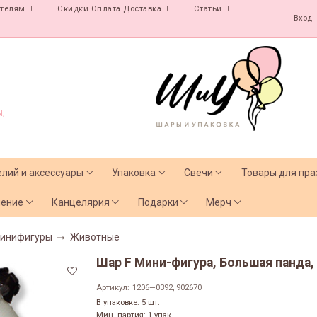
ателям
Скидки.Оплата.Доставка
Статьи
Вход
,
елий и аксессуары
Упаковка
Свечи
Товары для пра
чение
Канцелярия
Подарки
Мерч
инифигуры
Животные
Шар F Мини-фигура, Большая панда, 1
Артикул:
1206—0392, 902670
В упаковке: 5 шт.
Мин. партия: 1 упак