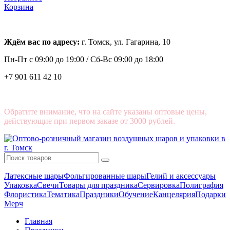
Корзина
Ждём вас по адресу:
г. Томск, ул. Гагарина, 10
Пн-Пт с
09:00 до 19:00 /
Сб-Вс 09:00 до 18:00
+7 901 611 42 10
Обратите внимание, что на сайте указаны оптовые цены,
действующие при первом заказе от 3000 рублей.
Латексные шары
Фольгированные шары
Гелий и аксессуары
Упаковка
Свечи
Товары для праздника
Сервировка
Полиграфия
Флористика
Тематика
Праздники
Обучение
Канцелярия
Подарки
Мерч
Главная