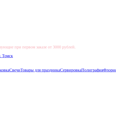
вующие при первом заказе от 3000 рублей.
ковка
Свечи
Товары для праздника
Сервировка
Полиграфия
Флори