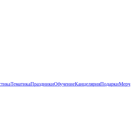
стика
Тематика
Праздники
Обучение
Канцелярия
Подарки
Мерч