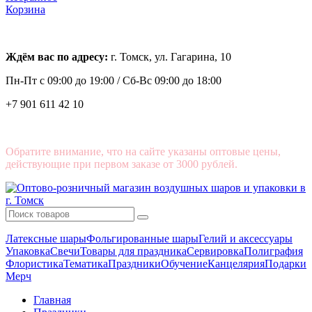
Корзина
Ждём вас по адресу:
г. Томск, ул. Гагарина, 10
Пн-Пт с
09:00 до 19:00 /
Сб-Вс 09:00 до 18:00
+7 901 611 42 10
Обратите внимание, что на сайте указаны оптовые цены,
действующие при первом заказе от 3000 рублей.
Латексные шары
Фольгированные шары
Гелий и аксессуары
Упаковка
Свечи
Товары для праздника
Сервировка
Полиграфия
Флористика
Тематика
Праздники
Обучение
Канцелярия
Подарки
Мерч
Главная