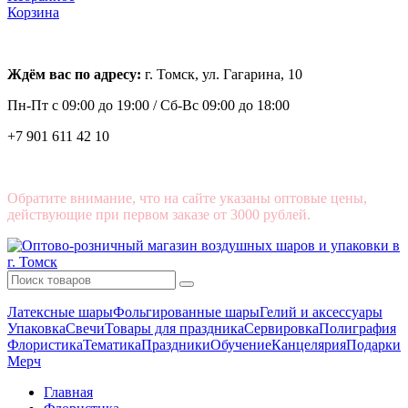
Корзина
Ждём вас по адресу:
г. Томск, ул. Гагарина, 10
Пн-Пт с
09:00 до 19:00 /
Сб-Вс 09:00 до 18:00
+7 901 611 42 10
Обратите внимание, что на сайте указаны оптовые цены,
действующие при первом заказе от 3000 рублей.
Латексные шары
Фольгированные шары
Гелий и аксессуары
Упаковка
Свечи
Товары для праздника
Сервировка
Полиграфия
Флористика
Тематика
Праздники
Обучение
Канцелярия
Подарки
Мерч
Главная