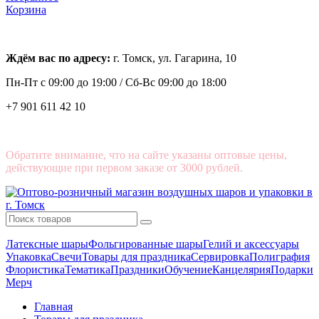
Корзина
Ждём вас по адресу:
г. Томск, ул. Гагарина, 10
Пн-Пт с
09:00 до 19:00 /
Сб-Вс 09:00 до 18:00
+7 901 611 42 10
Обратите внимание, что на сайте указаны оптовые цены,
действующие при первом заказе от 3000 рублей.
Латексные шары
Фольгированные шары
Гелий и аксессуары
Упаковка
Свечи
Товары для праздника
Сервировка
Полиграфия
Флористика
Тематика
Праздники
Обучение
Канцелярия
Подарки
Мерч
Главная