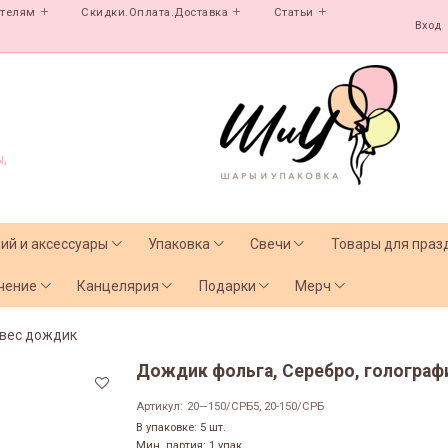
ателям
Скидки.Оплата.Доставка
Статьи
Вход
,
лий и аксессуары
Упаковка
Свечи
Товары для праз
чение
Канцелярия
Подарки
Мерч
вес дождик
Дождик фольга, Серебро, голографи
Артикул:
20—150/СРБ5, 20-150/СРБ
В упаковке: 5 шт.
Мин. партия: 1 упак