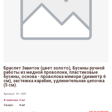
Браслет Завиток (цвет золото), Бусины ручной
работы из медной проволоки, пластиковые
бусины, основа - проволока мемори (диаметр 6
см), застежка карабин, удлинительная цепочка
(5 см).
Артикул:
бт—009
В наличии:
0 шт
Скоро:
0 шт
нет в наличии