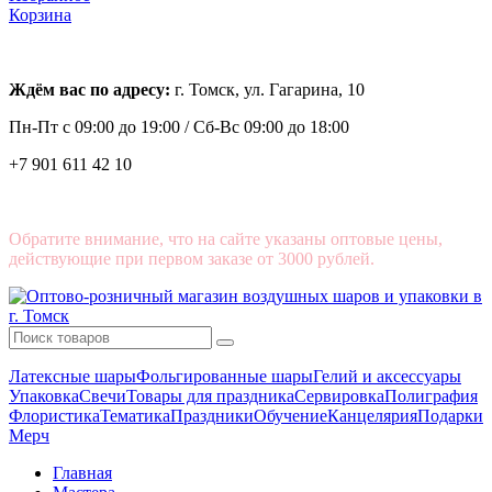
Корзина
Ждём вас по адресу:
г. Томск, ул. Гагарина, 10
Пн-Пт с
09:00 до 19:00 /
Сб-Вс 09:00 до 18:00
+7 901 611 42 10
Обратите внимание, что на сайте указаны оптовые цены,
действующие при первом заказе от 3000 рублей.
Латексные шары
Фольгированные шары
Гелий и аксессуары
Упаковка
Свечи
Товары для праздника
Сервировка
Полиграфия
Флористика
Тематика
Праздники
Обучение
Канцелярия
Подарки
Мерч
Главная