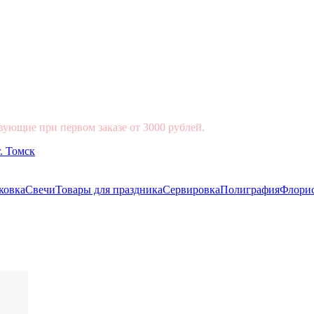
вующие при первом заказе от 3000 рублей.
ковка
Свечи
Товары для праздника
Сервировка
Полиграфия
Флори