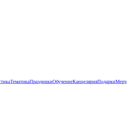
стика
Тематика
Праздники
Обучение
Канцелярия
Подарки
Мерч