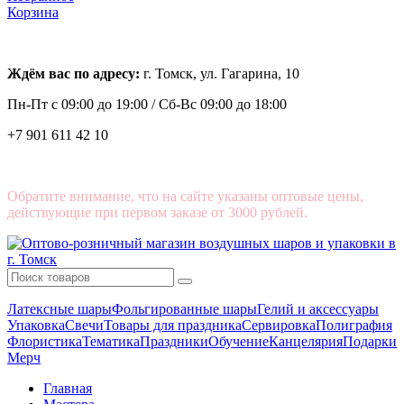
Корзина
Ждём вас по адресу:
г. Томск, ул. Гагарина, 10
Пн-Пт с
09:00 до 19:00 /
Сб-Вс 09:00 до 18:00
+7 901 611 42 10
Обратите внимание, что на сайте указаны оптовые цены,
действующие при первом заказе от 3000 рублей.
Латексные шары
Фольгированные шары
Гелий и аксессуары
Упаковка
Свечи
Товары для праздника
Сервировка
Полиграфия
Флористика
Тематика
Праздники
Обучение
Канцелярия
Подарки
Мерч
Главная