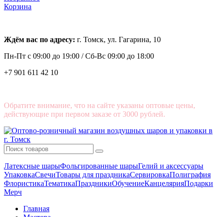
Корзина
Ждём вас по адресу:
г. Томск, ул. Гагарина, 10
Пн-Пт с
09:00 до 19:00 /
Сб-Вс 09:00 до 18:00
+7 901 611 42 10
Обратите внимание, что на сайте указаны оптовые цены,
действующие при первом заказе от 3000 рублей.
Латексные шары
Фольгированные шары
Гелий и аксессуары
Упаковка
Свечи
Товары для праздника
Сервировка
Полиграфия
Флористика
Тематика
Праздники
Обучение
Канцелярия
Подарки
Мерч
Главная