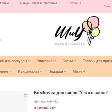
ателям
Скидки.Оплата.Доставка
Статьи
Вход
,
лий и аксессуары
Упаковка
Свечи
Товары для праз
чение
Канцелярия
Подарки
Мерч
Бомбочка для ванны"Утка в ванне"
Артикул:
ККН—42
В наличии:
0 шт