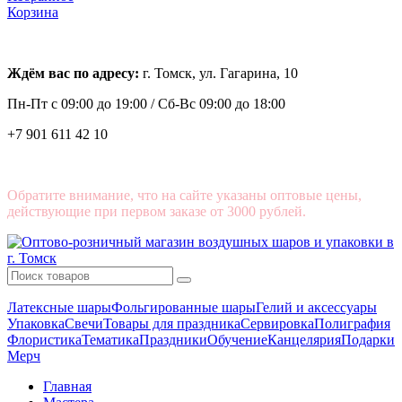
Корзина
Ждём вас по адресу:
г. Томск, ул. Гагарина, 10
Пн-Пт с
09:00 до 19:00 /
Сб-Вс 09:00 до 18:00
+7 901 611 42 10
Обратите внимание, что на сайте указаны оптовые цены,
действующие при первом заказе от 3000 рублей.
Латексные шары
Фольгированные шары
Гелий и аксессуары
Упаковка
Свечи
Товары для праздника
Сервировка
Полиграфия
Флористика
Тематика
Праздники
Обучение
Канцелярия
Подарки
Мерч
Главная