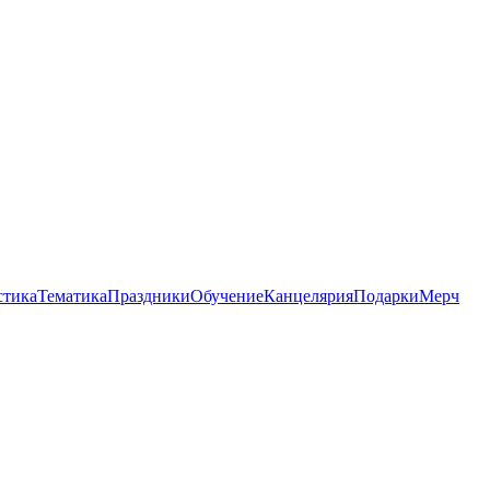
стика
Тематика
Праздники
Обучение
Канцелярия
Подарки
Мерч