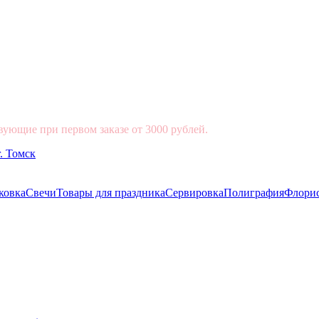
вующие при первом заказе от 3000 рублей.
ковка
Свечи
Товары для праздника
Сервировка
Полиграфия
Флори