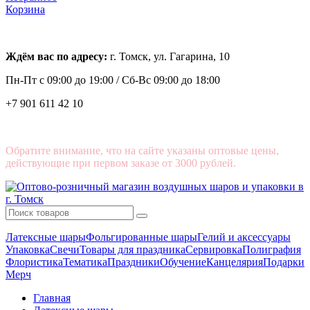
Корзина
Ждём вас по адресу:
г. Томск, ул. Гагарина, 10
Пн-Пт с
09:00 до 19:00 /
Сб-Вс 09:00 до 18:00
+7 901 611 42 10
Обратите внимание, что на сайте указаны оптовые цены,
действующие при первом заказе от 3000 рублей.
Латексные шары
Фольгированные шары
Гелий и аксессуары
Упаковка
Свечи
Товары для праздника
Сервировка
Полиграфия
Флористика
Тематика
Праздники
Обучение
Канцелярия
Подарки
Мерч
Главная