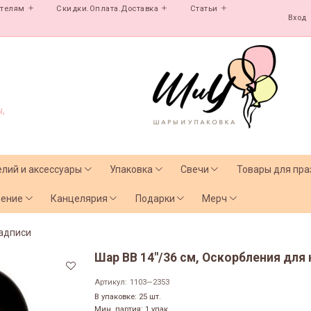
ателям
Скидки.Оплата.Доставка
Статьи
Вход
,
елий и аксессуары
Упаковка
Свечи
Товары для пра
чение
Канцелярия
Подарки
Мерч
адписи
Шар ВВ 14"/36 см, Оскорбления для 
Артикул:
1103—2353
В упаковке: 25 шт.
Мин. партия: 1 упак