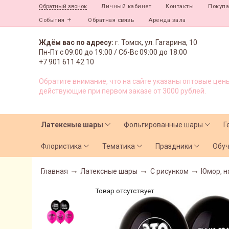
Личный кабинет
Контакты
Покуп
Обратный звонок
События
Обратная связь
Аренда зала
Ждём вас по адресу:
г. Томск, ул. Гагарина, 10
Пн-Пт с
09:00 до 19:00 /
Сб-Вс 09:00 до 18:00
+7 901 611 42 10
Обратите внимание, что на сайте указаны оптовые цены
действующие при первом заказе от 3000 рублей.
Латексные шары
Фольгированные шары
Г
Флористика
Тематика
Праздники
Обу
Главная
Латексные шары
С рисунком
Юмор, н
Товар отсутствует