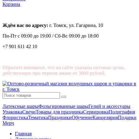
Корзина
Ждём вас по адресу:
г. Томск, ул. Гагарина, 10
Пн-Пт с
09:00 до 19:00 /
Сб-Вс 09:00 до 18:00
+7 901 611 42 10
Обратите внимание, что на сайте указаны оптовые цены,
действующие при первом заказе от 3000 рублей.
Латексные шары
Фольгированные шары
Гелий и аксессуары
Упаковка
Свечи
Товары для праздника
Сервировка
Полиграфия
Флористика
Тематика
Праздники
Обучение
Канцелярия
Подарки
Мерч
Главная