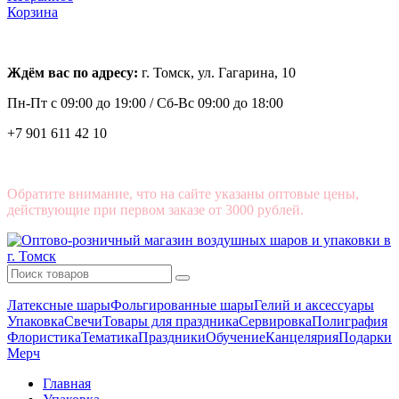
Корзина
Ждём вас по адресу:
г. Томск, ул. Гагарина, 10
Пн-Пт с
09:00 до 19:00 /
Сб-Вс 09:00 до 18:00
+7 901 611 42 10
Обратите внимание, что на сайте указаны оптовые цены,
действующие при первом заказе от 3000 рублей.
Латексные шары
Фольгированные шары
Гелий и аксессуары
Упаковка
Свечи
Товары для праздника
Сервировка
Полиграфия
Флористика
Тематика
Праздники
Обучение
Канцелярия
Подарки
Мерч
Главная