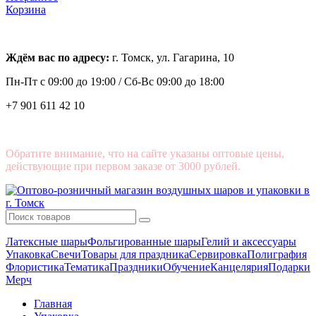
Корзина
Ждём вас по адресу:
г. Томск, ул. Гагарина, 10
Пн-Пт с
09:00 до 19:00 /
Сб-Вс 09:00 до 18:00
+7 901 611 42 10
Обратите внимание, что на сайте указаны оптовые цены,
действующие при первом заказе от 3000 рублей.
Латексные шары
Фольгированные шары
Гелий и аксессуары
Упаковка
Свечи
Товары для праздника
Сервировка
Полиграфия
Флористика
Тематика
Праздники
Обучение
Канцелярия
Подарки
Мерч
Главная