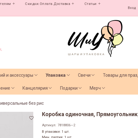
ателям
Скидки.Оплата.Доставка
Статьи
Вход
,
лий и аксессуары
Упаковка
Свечи
Товары для праз
чение
Канцелярия
Подарки
Мерч
иверсальные без рис
Коробка одиночная, Прямоугольник, 
Артикул:
7818806—2
В упаковке: 1 шт.
Мин. партия: 1 шт