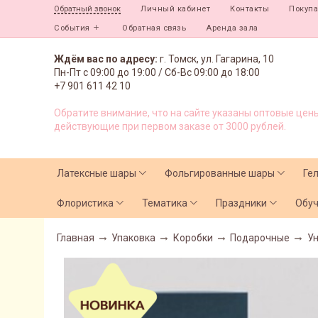
Личный кабинет
Контакты
Покуп
Обратный звонок
События
Обратная связь
Аренда зала
Ждём вас по адресу:
г. Томск, ул. Гагарина, 10
Пн-Пт с
09:00 до 19:00 /
Сб-Вс 09:00 до 18:00
+7 901 611 42 10
Обратите внимание, что на сайте указаны оптовые цены
действующие при первом заказе от 3000 рублей.
Латексные шары
Фольгированные шары
Ге
Флористика
Тематика
Праздники
Обу
Главная
Упаковка
Коробки
Подарочные
Ун