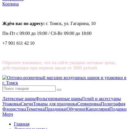
Корзина
Ждём вас по адресу:
г. Томск, ул. Гагарина, 10
Пн-Пт с
09:00 до 19:00 /
Сб-Вс 09:00 до 18:00
+7 901 611 42 10
Обратите внимание, что на сайте указаны оптовые цены,
действующие при первом заказе от 3000 рублей.
Латексные шары
Фольгированные шары
Гелий и аксессуары
Упаковка
Свечи
Товары для праздника
Сервировка
Полиграфия
Флористика
Тематика
Праздники
Обучение
Канцелярия
Подарки
Мерч
Главная