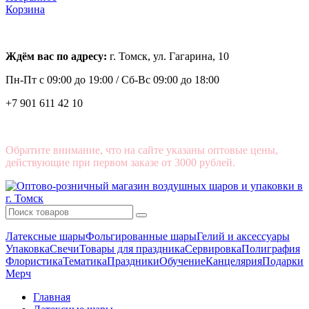
Корзина
Ждём вас по адресу:
г. Томск, ул. Гагарина, 10
Пн-Пт с
09:00 до 19:00 /
Сб-Вс 09:00 до 18:00
+7 901 611 42 10
Обратите внимание, что на сайте указаны оптовые цены,
действующие при первом заказе от 3000 рублей.
Латексные шары
Фольгированные шары
Гелий и аксессуары
Упаковка
Свечи
Товары для праздника
Сервировка
Полиграфия
Флористика
Тематика
Праздники
Обучение
Канцелярия
Подарки
Мерч
Главная