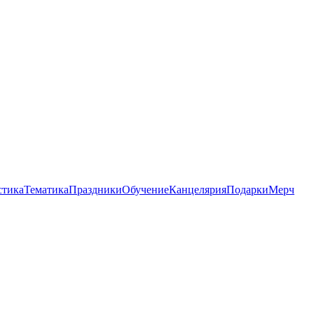
стика
Тематика
Праздники
Обучение
Канцелярия
Подарки
Мерч