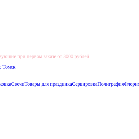
вующие при первом заказе от 3000 рублей.
ковка
Свечи
Товары для праздника
Сервировка
Полиграфия
Флори