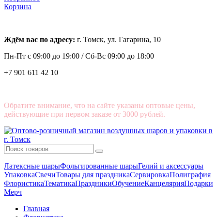
Корзина
Ждём вас по адресу:
г. Томск, ул. Гагарина, 10
Пн-Пт с
09:00 до 19:00 /
Сб-Вс 09:00 до 18:00
+7 901 611 42 10
Обратите внимание, что на сайте указаны оптовые цены,
действующие при первом заказе от 3000 рублей.
Латексные шары
Фольгированные шары
Гелий и аксессуары
Упаковка
Свечи
Товары для праздника
Сервировка
Полиграфия
Флористика
Тематика
Праздники
Обучение
Канцелярия
Подарки
Мерч
Главная