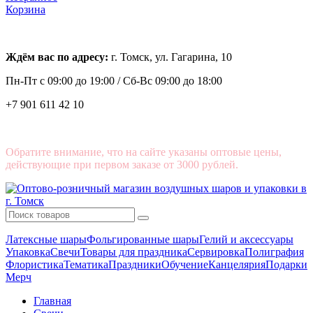
Корзина
Ждём вас по адресу:
г. Томск, ул. Гагарина, 10
Пн-Пт с
09:00 до 19:00 /
Сб-Вс 09:00 до 18:00
+7 901 611 42 10
Обратите внимание, что на сайте указаны оптовые цены,
действующие при первом заказе от 3000 рублей.
Латексные шары
Фольгированные шары
Гелий и аксессуары
Упаковка
Свечи
Товары для праздника
Сервировка
Полиграфия
Флористика
Тематика
Праздники
Обучение
Канцелярия
Подарки
Мерч
Главная