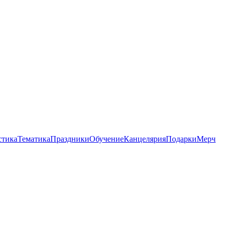
стика
Тематика
Праздники
Обучение
Канцелярия
Подарки
Мерч