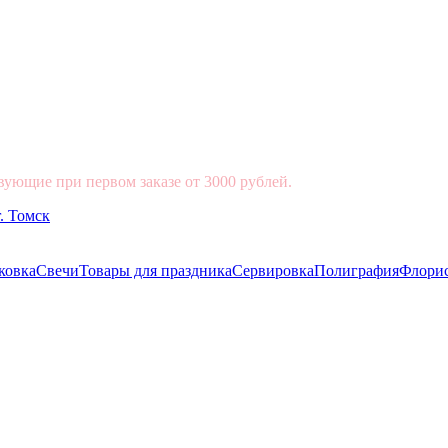
вующие при первом заказе от 3000 рублей.
ковка
Свечи
Товары для праздника
Сервировка
Полиграфия
Флори