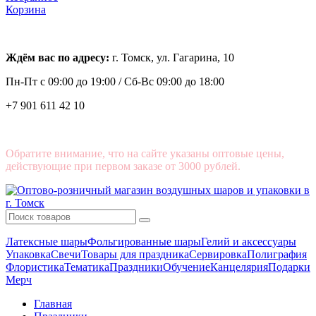
Корзина
Ждём вас по адресу:
г. Томск, ул. Гагарина, 10
Пн-Пт с
09:00 до 19:00 /
Сб-Вс 09:00 до 18:00
+7 901 611 42 10
Обратите внимание, что на сайте указаны оптовые цены,
действующие при первом заказе от 3000 рублей.
Латексные шары
Фольгированные шары
Гелий и аксессуары
Упаковка
Свечи
Товары для праздника
Сервировка
Полиграфия
Флористика
Тематика
Праздники
Обучение
Канцелярия
Подарки
Мерч
Главная