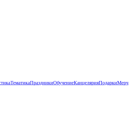
стика
Тематика
Праздники
Обучение
Канцелярия
Подарки
Мерч