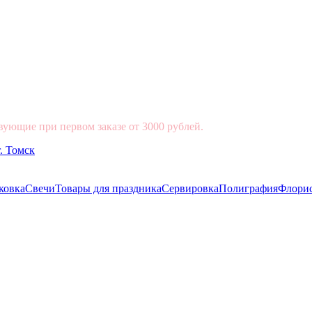
вующие при первом заказе от 3000 рублей.
ковка
Свечи
Товары для праздника
Сервировка
Полиграфия
Флори