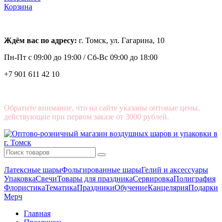
Корзина
Ждём вас по адресу:
г. Томск, ул. Гагарина, 10
Пн-Пт с
09:00 до 19:00 /
Сб-Вс 09:00 до 18:00
+7 901 611 42 10
Обратите внимание, что на сайте указаны оптовые цены,
действующие при первом заказе от 3000 рублей.
Латексные шары
Фольгированные шары
Гелий и аксессуары
Упаковка
Свечи
Товары для праздника
Сервировка
Полиграфия
Флористика
Тематика
Праздники
Обучение
Канцелярия
Подарки
Мерч
Главная