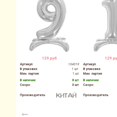
129 руб
129 р
Артикул
:
134019
Артикул
:
В упаковке
:
1 шт.
В упаковке
:
Мин. партия
:
1 шт
Мин. партия
:
В наличии:
8 шт
В наличии:
Скоро:
0 шт
Скоро:
Производитель
:
Производитель
: