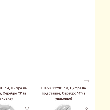
/81 см, Цифра на
Шар К 32''/81 см, Цифра на
Шар К
 Серебро "3" (в
подставке, Серебро "4" (в
подст
аковке)
упаковке)