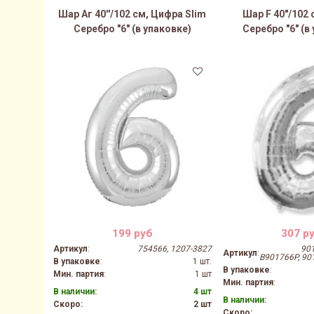
Шар Аг 40''/102 см, Цифра Slim
Шар F 40"/102
Серебро "6" (в упаковке)
Серебро "6" (в
199 руб
307 р
Артикул
:
754566, 1207-3827
901
Артикул
:
B901766P, 90
В упаковке
:
1 шт.
В упаковке
:
Мин. партия
:
1 шт
Мин. партия
:
В наличии:
4 шт
В наличии:
Скоро:
2 шт
Скоро: