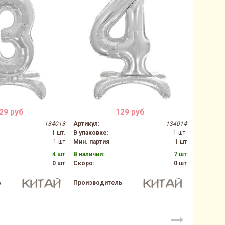
29 руб
129 руб
134013
Артикул
:
134014
Артикул
:
1 шт.
В упаковке
:
1 шт.
В упаков
1 шт
Мин. партия
:
1 шт
Мин. парт
4 шт
В наличии:
7 шт
В наличии
0 шт
Скоро:
0 шт
Скоро:
ь
:
Производитель
:
Производ