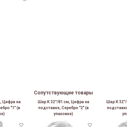
Сопутствующие товары
м, Цифра на
Шар К 32''/81 см, Цифра на
Шар К 32''
ебро "1" (в
подставке, Серебро "2" (в
подставке,
ке)
упаковке)
уп