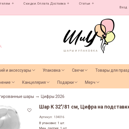
ателям
Скидки.Оплата.Доставка
Статьи
Вход
,
лий и аксессуары
Упаковка
Свечи
Товары для праз
чение
Канцелярия
Подарки
Мерч
гированные шары
Цифры 2026
Шар К 32''/81 см, Цифра на подставке
Артикул:
134016
В упаковке: 1 шт.
Мин. партия: 1 шт