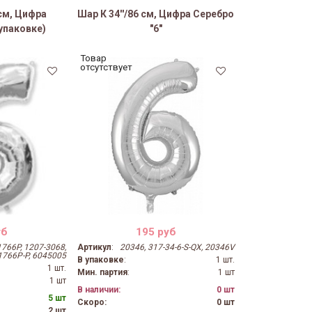
 см, Цифра
Шар К 34''/86 см, Цифра Серебро
 упаковке)
"6"
Товар
отсутствует
уб
195 руб
766P, 1207-3068,
Артикул
:
20346, 317-34-6-S-QX, 20346V
1766P-P, 6045005
В упаковке
:
1 шт.
1 шт.
Мин. партия
:
1 шт
1 шт
В наличии:
0 шт
5 шт
Скоро:
0 шт
2 шт