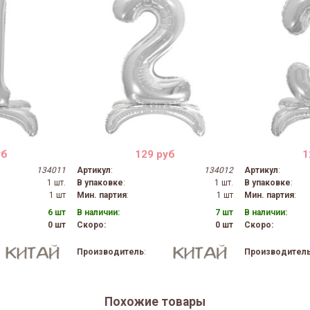
уб
129 руб
1
134011
Артикул
:
134012
Артикул
:
1 шт.
В упаковке
:
1 шт.
В упаковке
:
1 шт
Мин. партия
:
1 шт
Мин. партия
:
6 шт
В наличии:
7 шт
В наличии:
0 шт
Скоро:
0 шт
Скоро:
Производитель
:
Производител
Похожие товары