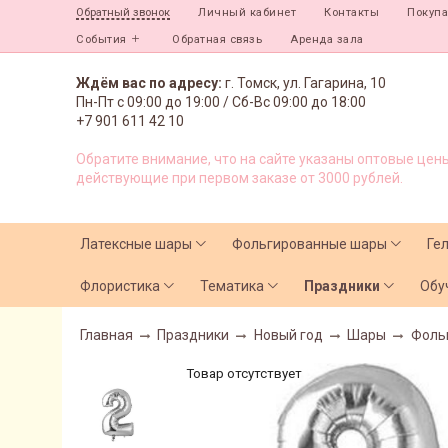
Личный кабинет
Контакты
Покуп
Обратный звонок
События
Обратная связь
Аренда зала
Ждём вас по адресу:
г. Томск, ул. Гагарина, 10
Пн-Пт с
09:00 до 19:00 /
Сб-Вс 09:00 до 18:00
+7 901 611 42 10
Обратите внимание, что на сайте указаны оптовые цены
действующие при первом заказе от 3000 рублей.
Латексные шары
Фольгированные шары
Ге
Флористика
Тематика
Праздники
Обу
Главная
Праздники
Новый год
Шары
Фоль
Товар отсутствует