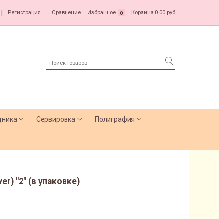
|
Регистрация
Сравнение
Избранное
Корзина
0.00 руб
0
дника
Сервировка
Полиграфия
er) "2" (в упаковке)