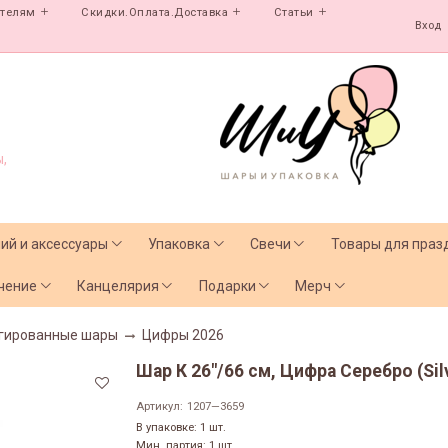
ателям
Скидки.Оплата.Доставка
Статьи
Вход
,
лий и аксессуары
Упаковка
Свечи
Товары для праз
чение
Канцелярия
Подарки
Мерч
гированные шары
Цифры 2026
Шар К 26"/66 см, Цифра Серебро (Silv
Артикул:
1207—3659
В упаковке: 1 шт.
Мин. партия: 1 шт