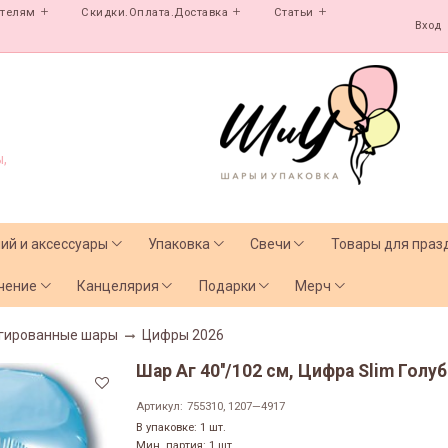
ателям
Скидки.Оплата.Доставка
Статьи
Вход
,
лий и аксессуары
Упаковка
Свечи
Товары для праз
чение
Канцелярия
Подарки
Мерч
гированные шары
Цифры 2026
Шар Аг 40''/102 см, Цифра Slim Голуб
Артикул:
755310, 1207—4917
В упаковке: 1 шт.
Мин. партия: 1 шт