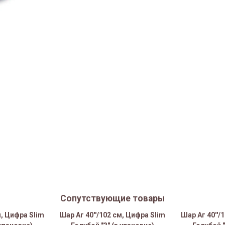
Сопутствующие товары
м, Цифра Slim
Шар Аг 40''/102 см, Цифра Slim
Шар Аг 40''/