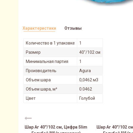
Характеристики
Отзывы
Количество в 1 упаковке
1
Размер
40"/102 см
Минимальная партия
1
Производитель
Agura
Объем шара
0,0462 м3
Объем шара, м³
0.0462
Цвет
Голубой
Шар Аг 40''/102 см, Цифра Slim
Шар Аг 40''/102 с