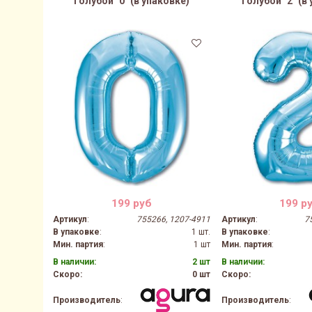
Голубой "0" (в упаковке)
Голубой "2" (в
199 руб
199 р
Артикул
:
755266, 1207-4911
Артикул
:
7
В упаковке
:
1 шт.
В упаковке
:
Мин. партия
:
1 шт
Мин. партия
:
В наличии:
2 шт
В наличии:
Скоро:
0 шт
Скоро:
Производитель
:
Производитель
: