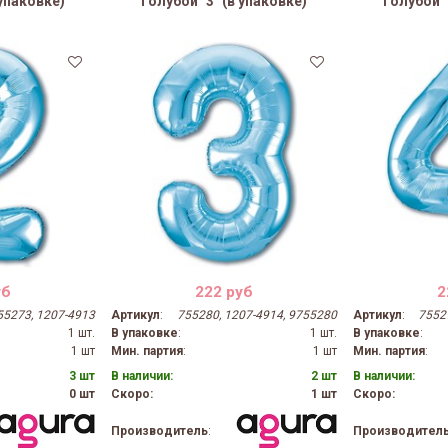
 упаковке)
Голубой "3" (в упаковке)
Голубой "
уб
222 руб
2
55273, 1207-4913
Артикул
:
755280, 1207-4914, 9755280
Артикул
:
7552
1 шт.
В упаковке
:
1 шт.
В упаковке
:
1 шт
Мин. партия
:
1 шт
Мин. партия
:
3 шт
В наличии:
2 шт
В наличии:
0 шт
Скоро:
1 шт
Скоро:
Производитель
:
Производител