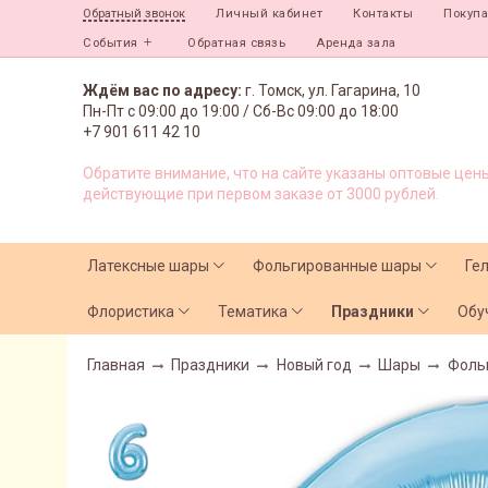
Личный кабинет
Контакты
Покуп
Обратный звонок
События
Обратная связь
Аренда зала
Ждём вас по адресу:
г. Томск, ул. Гагарина, 10
Пн-Пт с
09:00 до 19:00 /
Сб-Вс 09:00 до 18:00
+7 901 611 42 10
Обратите внимание, что на сайте указаны оптовые цены
действующие при первом заказе от 3000 рублей.
Латексные шары
Фольгированные шары
Ге
Флористика
Тематика
Праздники
Обу
Главная
Праздники
Новый год
Шары
Фоль