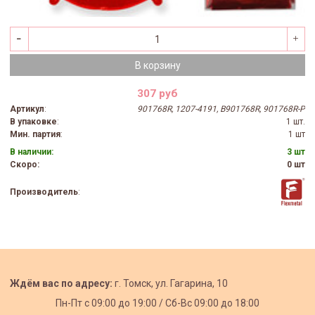
В корзину
307 руб
Артикул
:
901768R, 1207-4191, B901768R, 901768R-P
В упаковке
:
1 шт.
Мин. партия
:
1 шт
В наличии:
3 шт
Скоро:
0 шт
Производитель
:
Ждём вас по адресу:
г. Томск, ул. Гагарина, 10
Пн-Пт с
09:00 до 19:00 /
Сб-Вс 09:00 до 18:00