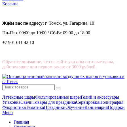
Корзина
Ждём вас по адресу:
г. Томск, ул. Гагарина, 10
Пн-Пт с
09:00 до 19:00 /
Сб-Вс 09:00 до 18:00
+7 901 611 42 10
Обратите внимание, что на сайте указаны оптовые цены,
действующие при первом заказе от 3000 рублей.
Латексные шары
Фольгированные шары
Гелий и аксессуары
Упаковка
Свечи
Товары для праздника
Сервировка
Полиграфия
Флористика
Тематика
Праздники
Обучение
Канцелярия
Подарки
Мерч
Главная