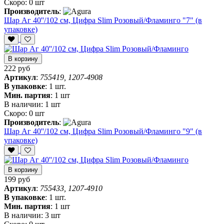
Скоро:
0 шт
Производитель
:
Шар Аг 40''/102 см, Цифра Slim Розовый/Фламинго "7" (в
упаковке)
В корзину
222 руб
Артикул
:
755419, 1207-4908
В упаковке
:
1 шт.
Мин. партия
:
1 шт
В наличии:
1 шт
Скоро:
0 шт
Производитель
:
Шар Аг 40''/102 см, Цифра Slim Розовый/Фламинго "9" (в
упаковке)
В корзину
199 руб
Артикул
:
755433, 1207-4910
В упаковке
:
1 шт.
Мин. партия
:
1 шт
В наличии:
3 шт