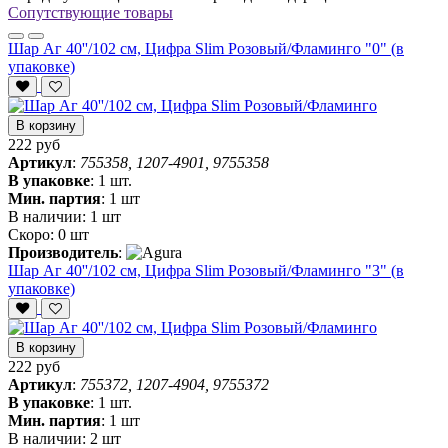
Сопутствующие товары
Шар Аг 40''/102 см, Цифра Slim Розовый/Фламинго "0" (в
упаковке)
В корзину
222 руб
Артикул
:
755358, 1207-4901, 9755358
В упаковке
:
1 шт.
Мин. партия
:
1 шт
В наличии:
1 шт
Скоро:
0 шт
Производитель
:
Шар Аг 40''/102 см, Цифра Slim Розовый/Фламинго "3" (в
упаковке)
В корзину
222 руб
Артикул
:
755372, 1207-4904, 9755372
В упаковке
:
1 шт.
Мин. партия
:
1 шт
В наличии:
2 шт