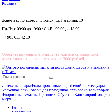
Корзина
Ждём вас по адресу:
г. Томск, ул. Гагарина, 10
Пн-Пт с
09:00 до 19:00 /
Сб-Вс 09:00 до 18:00
+7 901 611 42 10
Обратите внимание, что на сайте указаны оптовые цены,
действующие при первом заказе от 3000 рублей.
Латексные шары
Фольгированные шары
Гелий и аксессуары
Упаковка
Свечи
Товары для праздника
Сервировка
Полиграфия
Флористика
Тематика
Праздники
Обучение
Канцелярия
Подарки
Мерч
Главная