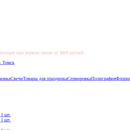
вующие при первом заказе от 3000 рублей.
ковка
Свечи
Товары для праздника
Сервировка
Полиграфия
Флори