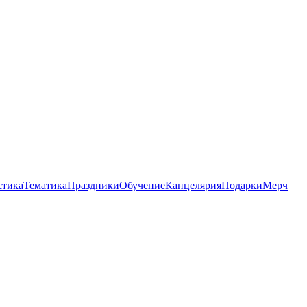
стика
Тематика
Праздники
Обучение
Канцелярия
Подарки
Мерч