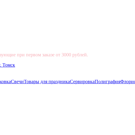
вующие при первом заказе от 3000 рублей.
ковка
Свечи
Товары для праздника
Сервировка
Полиграфия
Флори