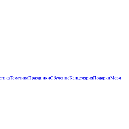
стика
Тематика
Праздники
Обучение
Канцелярия
Подарки
Мерч