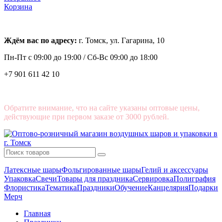
Корзина
Ждём вас по адресу:
г. Томск, ул. Гагарина, 10
Пн-Пт с
09:00 до 19:00 /
Сб-Вс 09:00 до 18:00
+7 901 611 42 10
Обратите внимание, что на сайте указаны оптовые цены,
действующие при первом заказе от 3000 рублей.
Латексные шары
Фольгированные шары
Гелий и аксессуары
Упаковка
Свечи
Товары для праздника
Сервировка
Полиграфия
Флористика
Тематика
Праздники
Обучение
Канцелярия
Подарки
Мерч
Главная