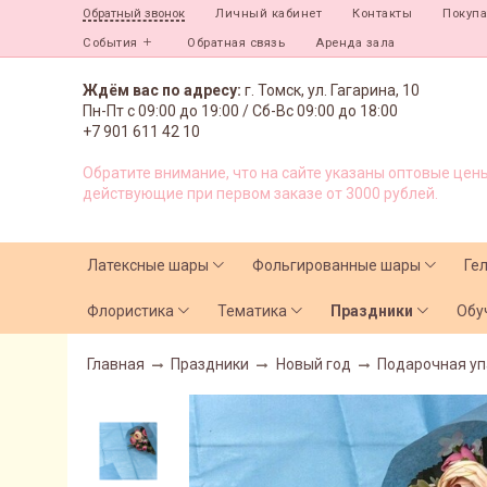
Личный кабинет
Контакты
Покуп
Обратный звонок
События
Обратная связь
Аренда зала
Ждём вас по адресу:
г. Томск, ул. Гагарина, 10
Пн-Пт с
09:00 до 19:00 /
Сб-Вс 09:00 до 18:00
+7 901 611 42 10
Обратите внимание, что на сайте указаны оптовые цены
действующие при первом заказе от 3000 рублей.
Латексные шары
Фольгированные шары
Ге
Флористика
Тематика
Праздники
Обу
Главная
Праздники
Новый год
Подарочная уп