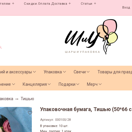
ателям
Скидки.Оплата.Доставка
Статьи
Вход
,
лий и аксессуары
Упаковка
Свечи
Товары для праз
чение
Канцелярия
Подарки
Мерч
аковка
Тишью
Упаковочная бумага, Тишью (50*66 с
Артикул:
000100/28
В упаковке: 10 шт.
Мин. партия: 1 упак