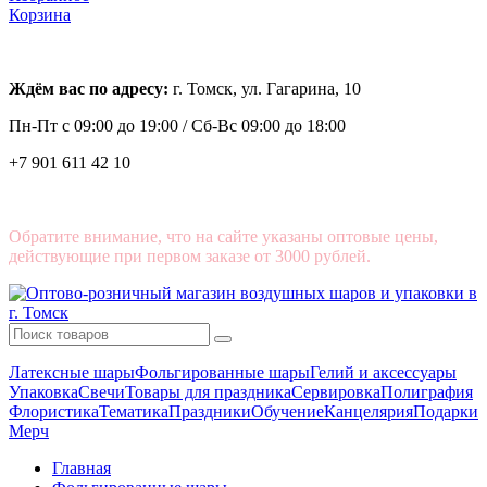
Корзина
Ждём вас по адресу:
г. Томск, ул. Гагарина, 10
Пн-Пт с
09:00 до 19:00 /
Сб-Вс 09:00 до 18:00
+7 901 611 42 10
Обратите внимание, что на сайте указаны оптовые цены,
действующие при первом заказе от 3000 рублей.
Латексные шары
Фольгированные шары
Гелий и аксессуары
Упаковка
Свечи
Товары для праздника
Сервировка
Полиграфия
Флористика
Тематика
Праздники
Обучение
Канцелярия
Подарки
Мерч
Главная