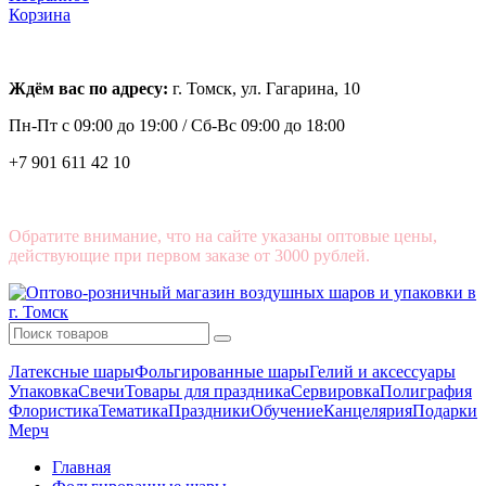
Корзина
Ждём вас по адресу:
г. Томск, ул. Гагарина, 10
Пн-Пт с
09:00 до 19:00 /
Сб-Вс 09:00 до 18:00
+7 901 611 42 10
Обратите внимание, что на сайте указаны оптовые цены,
действующие при первом заказе от 3000 рублей.
Латексные шары
Фольгированные шары
Гелий и аксессуары
Упаковка
Свечи
Товары для праздника
Сервировка
Полиграфия
Флористика
Тематика
Праздники
Обучение
Канцелярия
Подарки
Мерч
Главная