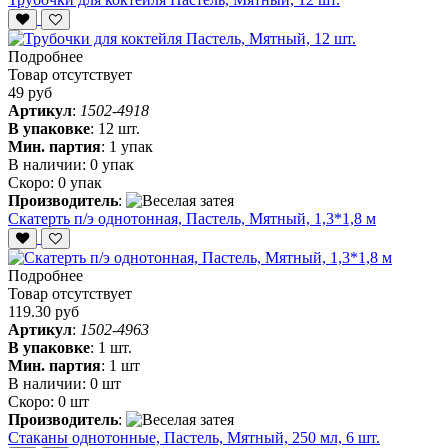
Подробнее
Товар отсутствует
49 руб
Артикул
:
1502-4918
В упаковке
:
12 шт.
Мин. партия
:
1 упак
В наличии:
0 упак
Скоро:
0 упак
Производитель
:
Скатерть п/э однотонная, Пастель, Мятный, 1,3*1,8 м
Подробнее
Товар отсутствует
119.30 руб
Артикул
:
1502-4963
В упаковке
:
1 шт.
Мин. партия
:
1 шт
В наличии:
0 шт
Скоро:
0 шт
Производитель
:
Стаканы однотонные, Пастель, Мятный, 250 мл, 6 шт.