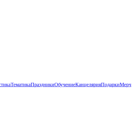
стика
Тематика
Праздники
Обучение
Канцелярия
Подарки
Мерч