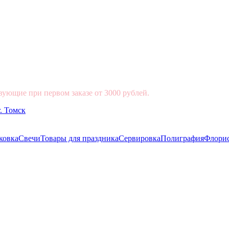
вующие при первом заказе от 3000 рублей.
ковка
Свечи
Товары для праздника
Сервировка
Полиграфия
Флори